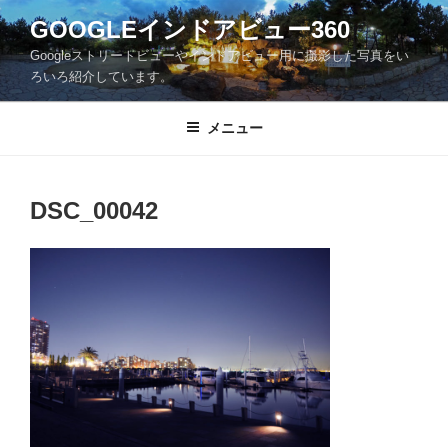
コ
GOOGLEインドアビュー360
ン
Googleストリートビューやインドアビュー用に撮影した写真をい
テ
ろいろ紹介しています。
ン
ツ
メニュー
へ
ス
キ
ッ
DSC_00042
プ