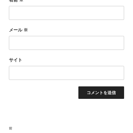
メール
※
サイト
投
前
前