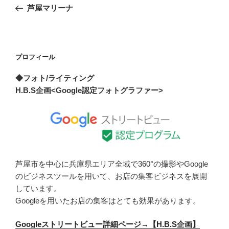
稿
の
芦屋マリーナ
ナ
投
ビ
稿
ゲ
ー
プロフィール
シ
◆フォト/ライティング
ョ
H.B.S企画<Google認定フォトグラファー>
ン
芦屋市を中心に兵庫県エリア全域で360°の撮影やGoogle
のビジネスツールを用いて、お店の集客ビジネスを展開
しています。
Googleを用いたお店の集客はとても効果があります。
Googleストリートビュー詳細ページ→【H.B.S企画】