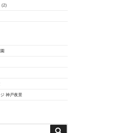
ジ
(2)
公園
園
堂
ジ 神戸夜景
検