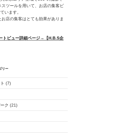
ビジネスツールを用いて、お店の集客ビ
しています。
用いたお店の集客はとても効果がありま
リートビュー詳細ページ→【H.B.S企
テゴリー
ット
(7)
パーク
(21)