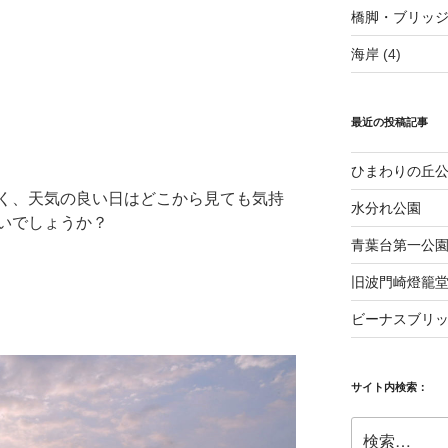
橋脚・ブリッ
海岸
(4)
最近の投稿記事
ひまわりの丘
く、天気の良い日はどこから見ても気持
水分れ公園
いでしょうか？
青葉台第一公
旧波門崎燈籠
ビーナスブリッ
サイト内検索：
検