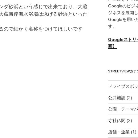
Googleの
ンダ砂浜という感じで出来ており、
大蔵
ジネスを展開
大蔵海岸海水浴場は泳げる砂浜といった
Googleを
す。
るので細かく名称をつけてほしいです
Googleスト
画】
STREETVIEWカ
ドライブスポ
公共施設
(2)
公園・テーマ
寺社仏閣
(2)
店舗・企業
(1)