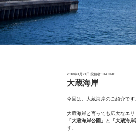
投
2018年1月21日
投稿者:
HAJIME
稿
大蔵海岸
日:
今回は、大蔵海岸のご紹介です
大蔵海岸と言っても広大なエリ
「大蔵海岸公園」
と
「大蔵海岸
す。