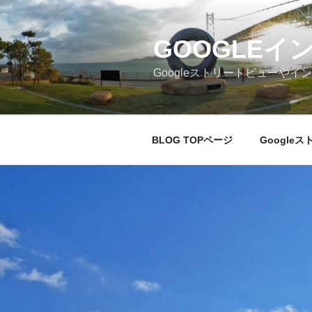
コ
ン
テ
GOOGLEイ
ン
Googleストリートビューや
ツ
へ
ス
キ
BLOG TOPページ
Google
ッ
プ