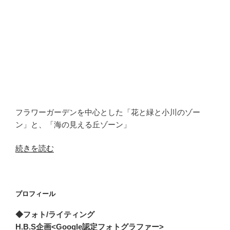
フラワーガーデンを中心とした「花と緑と小川のゾー
ン」と、「海の見える丘ゾーン」
“鳴
続きを読む
尾
浜
臨
プロフィール
海
公
◆フォト/ライティング
園”
H.B.S企画<Google認定フォトグラファー>