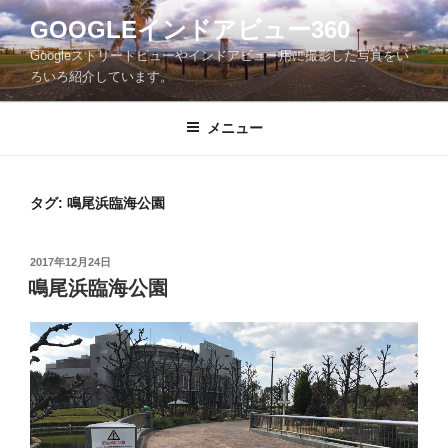
コ
GOOGLEインドアビュー360
ン
Googleストリートビューやインドアビュー用に撮影した写真をい
テ
ろいろ紹介しています。
ン
ツ
メニュー
へ
ス
キ
ッ
タグ:
鳴尾浜臨海公園
プ
投
2017年12月24日
稿
鳴尾浜臨海公園
日: